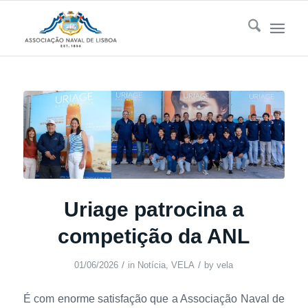
Uriage patrocina a
competição da ANL
/
/
01/06/2026
in
Notícia
,
VELA
by
vela
É com enorme satisfação que a Associação Naval de