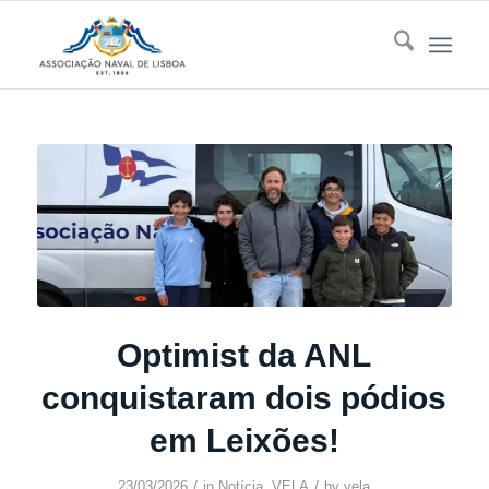
Optimist da ANL
conquistaram dois pódios
em Leixões!
/
/
23/03/2026
in
Notícia
,
VELA
by
vela