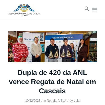
Dupla de 420 da ANL
vence Regata de Natal em
Cascais
/
/
10/12/2025
in
Notícia
,
VELA
by
vela