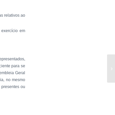
s relativos ao
 exercício em
representados,
ciente para se
sembleia Geral
ia, no mesmo
 presentes ou