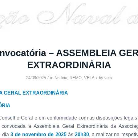
nvocatória – ASSEMBLEIA GE
EXTRAORDINÁRIA
/
/
24/09/2025
in
Notícia
,
REMO
,
VELA
by
vela
A GERAL EXTRAORDINÁRIA
ÓRIA
Conselho Geral e em conformidade com as disposições legais e
é convocada a Assembleia Geral Extraordinária da Associ
o dia
3 de novembro de 2025
às
20h30
, a realizar na respet