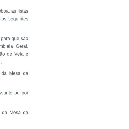
boa, as listas
nos seguintes
s para que são
mbleia Geral,
ão de Vela e
;
e da Mesa da
ssante ou por
te da Mesa da