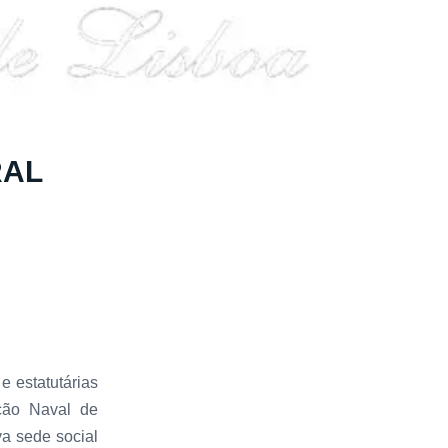
RAL
 estatutárias
ação Naval de
iva sede social