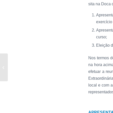
sita na Doca 
Apresent
exercício
Apresent
curso;
Eleição d
Nos termos do
Três pódios para a ANL
na hora acima
no Campeonato de
Portugal de Juniores e
efetuar a reu
Absolutos
Extraordinár
local e com 
representado
APRESENTA