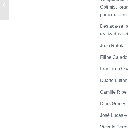
23 embarcações
Optimist or
velejaram em solitário
participaram 
Destaca-se a
realizadas sei
João Ratola –
Filipe Calado
Francisco Qua
Duarte Lufinh
Camille Ribei
Dinis Gomes 
José Lucas –
Vicente Ferre