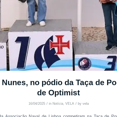
 Nunes, no pódio da Taça de Po
de Optimist
/
/
16/04/2025
in
Notícia
,
VELA
by
vela
da Associação Naval de Lisboa competiram na Taça de Po