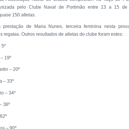
ganizada pelo Clube Naval de Portimão entre 13 a 15 de 
quase 150 atletas.
 prestação de Maria Nunes, terceira feminina nesta pro
s regatas. Outros resultados de atletas do clube foram estes:
 5º
 – 19º
rtin – 20º
a – 33º
ro – 34º
– 36º
 62º
ira – 90º