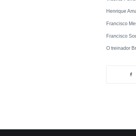
Henrique Ama
Francisco Me
Francisco So
O treinador B