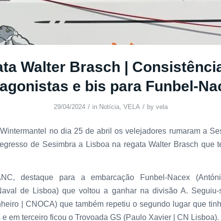
ta Walter Brasch | Consistênci
tagonistas e bis para Funbel-N
/
/
29/04/2024
in
Notícia
,
VELA
by
vela
 Wintermantel no dia 25 de abril os velejadores rumaram a Se
 regresso de Sesimbra a Lisboa na regata Walter Brasch que 
NC, destaque para a embarcação Funbel-Nacex (Antón
aval de Lisboa) que voltou a ganhar na divisão A. Seguiu
nheiro | CNOCA) que também repetiu o segundo lugar que tin
ás e em terceiro ficou o Trovoada GS (Paulo Xavier | CN Lisboa).