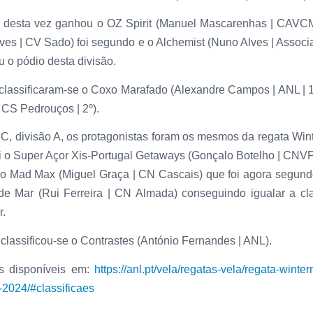
, desta vez ganhou o OZ Spirit (Manuel Mascarenhas | CAVC
ves | CV Sado) foi segundo e o Alchemist (Nuno Alves | Assoc
u o pódio desta divisão.
classificaram-se o Coxo Marafado (Alexandre Campos | ANL | 1º
| CS Pedrouços | 2º).
C, divisão A, os protagonistas foram os mesmos da regata Win
i o Super Açor Xis-Portugal Getaways (Gonçalo Botelho | CNV
 o Mad Max (Miguel Graça | CN Cascais) que foi agora segundo
e Mar (Rui Ferreira | CN Almada) conseguindo igualar a cla
r.
 classificou-se o Contrastes (António Fernandes | ANL).
es disponíveis em:
https://anl.pt/vela/regatas-vela/regata-winte
-2024/#classificaes