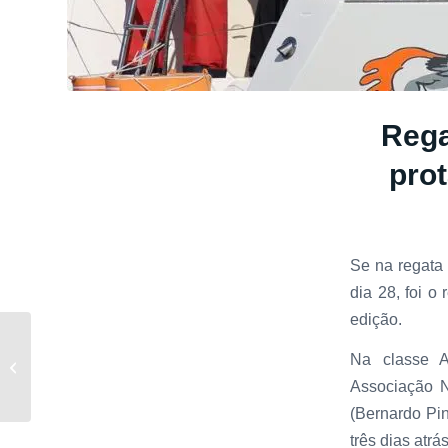
Rega
pro
Se na regata
dia 28, foi o
edição.
Carlos Santos 2º na II
Na classe A
PAN de Vela Adaptada
Associação N
em Coimbra
(Bernardo Pi
três dias atr