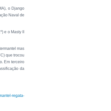
MA), o Django
iação Naval de
) e o Masty II
termantel mas
FC) que trocou
. Em terceiro
ssificação da
rmantel-regata-