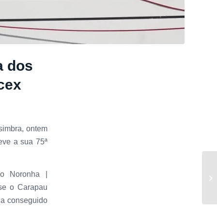
a dos
acex
simbra, ontem
teve a sua 75ª
io Noronha |
-se o Carapau
ha conseguido