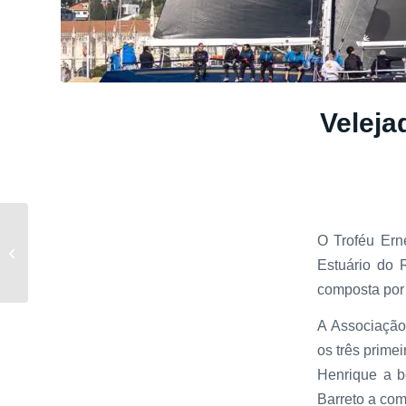
Veleja
João Ratola em 2º no
O Troféu Ern
Campeonato do Algarve
Estuário do 
de Optimist
composta por
A Associação
os três prime
Henrique a 
Barreto a com