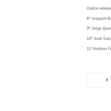
Outros veleja
6º Joaquim B
9º Jorge Quei
10º José Sara
11º António F