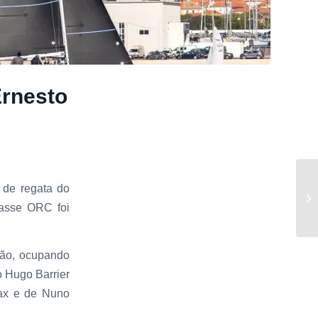
Ernesto
 de regata do
lasse ORC foi
ção, ocupando
o Hugo Barrier
ax e de Nuno