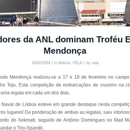
dores da ANL dominam Troféu 
Mendonça
/
/
19/02/2024
in
Notícia
,
VELA
by
vela
esto Mendonça realizou-se a 17 e 18 de fevereiro no campo
Rio Tejo. Esta competição de embarcações de cruzeiro na c
 uma regata em cada um dos dias.
 Naval de Lisboa esteve em grande destaque nesta competi
iros lugares! Da ponderação de ambas as regatas, saiu vitorios
bordo do Xekmatt, seguido de António Domingues no Mad M
andar o Tiro-Xpandit.