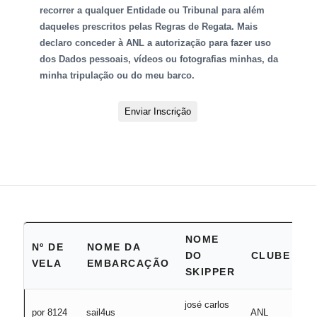
recorrer a qualquer Entidade ou Tribunal para além
daqueles prescritos pelas Regras de Regata. Mais
declaro conceder à ANL a autorização para fazer uso
dos Dados pessoais, vídeos ou fotografias minhas, da
minha tripulação ou do meu barco.
Enviar Inscrição
NOME
Nº DE
NOME DA
D
DO
CLUBE
VELA
EMBARCAÇÃO
A
SKIPPER
josé carlos
por 8124
sail4us
ANL