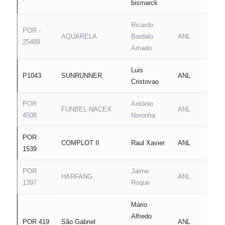
bismarck
Ricardo
POR -
AQUARELA
Bordalo
ANL
B
25489
Amado
Luis
P1043
SUNRUNNER
ANL
D
Cristovao
POR
António
FUNBEL-NACEX
ANL
A
4508
Noronha
POR
COMPLOT II
Raul Xavier
ANL
B
1539
POR
Jaime
HARFANG
ANL
A
1397
Roque
Mário
Alfredo
POR 419
São Gabriel
ANL
B