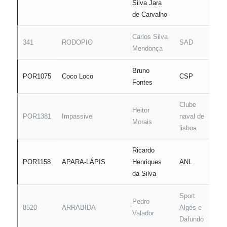
Silva Jara
de Carvalho
Carlos Silva
341
RODOPIO
SAD
B
Mendonça
Bruno
POR1075
Coco Loco
CSP
D
Fontes
Clube
Heitor
POR1381
Impassivel
naval de
A
Morais
lisboa
Ricardo
POR1158
APARA-LÁPIS
Henriques
ANL
D
da Silva
Sport
Pedro
8520
ARRABIDA
Algés e
B
Valador
Dafundo