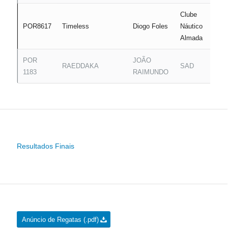
Clube
POR8617
Timeless
Diogo Foles
Náutico
B
Almada
POR
JOÃO
RAEDDAKA
SAD
E
1183
RAIMUNDO
Resultados Finais
Anúncio de Regatas (.pdf)