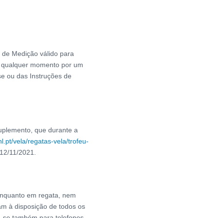
 de Medição válido para
 a qualquer momento por um
e ou das Instruções de
uplemento, que durante a
nl.pt/vela/regatas-vela/trofeu-
 12/11/2021.
enquanto em regata, nem
am à disposição de todos os
ca-se também para telefones