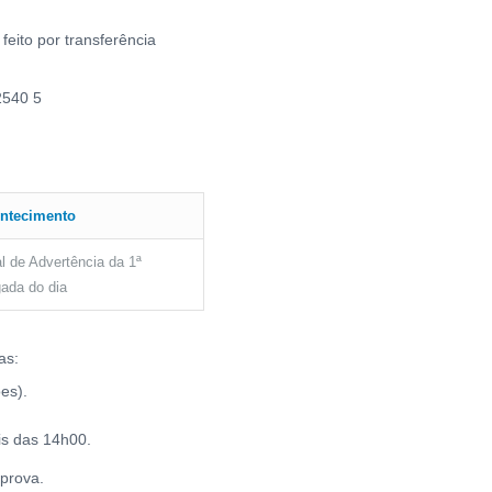
eito por transferência
2540 5
ntecimento
l de Advertência da 1ª
gada do dia
as:
es).
is das 14h00.
 prova.