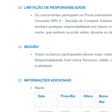
LIMITAÇÃO DE RESPONSABILIDADE
Os concorrentes participam na Prova inteirament
Consultar RRV 4 – Decisão de Competir. A Auto
aceitará qualquer responsabilidade por danos ma
morte, que tenham ocorrido antes, durante ou d
SEGURO
Todos os barcos participantes devem estar cobe
Responsabilidade Civil contra Terceiros, válid
à atividade.
INFORMAÇÕES ADICIONAIS
Marés
Data
P
reia
-Mar
Altura
B
aixa
-
Mar