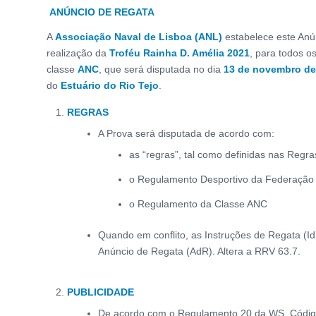
ANÚNCIO DE REGATA
A
Associação Naval de Lisboa (ANL)
estabelece este Anú
realização da
Troféu Rainha D. Amélia 2021
, para todos o
classe
ANC
, que será disputada no dia
13 de novembro de
do
Estuário do
Rio Tejo
.
REGRAS
A Prova será disputada de acordo com:
as “regras”, tal como definidas nas Regra
o Regulamento Desportivo da Federação 
o Regulamento da Classe ANC
Quando em conflito, as Instruções de Regata (I
Anúncio de Regata (AdR). Altera a RRV 63.7.
PUBLICIDADE
De acordo com o Regulamento 20 da WS, Código