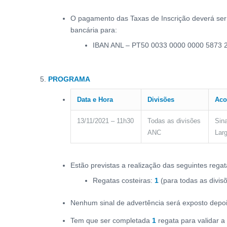
O pagamento das Taxas de Inscrição deverá ser f
bancária para:
IBAN ANL – PT50 0033 0000 0000 5873 
PROGRAMA
Data e Hora
Divisões
Aco
13/11/2021 – 11h30
Todas as divisões
Sina
ANC
Lar
Estão previstas a realização das seguintes regat
Regatas costeiras:
1
(para todas as divisõ
Nenhum sinal de advertência será exposto depo
Tem que ser completada
1
regata para validar a