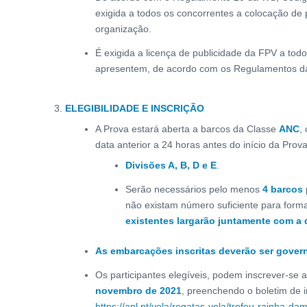
exigida a todos os concorrentes a colocação de 
organização.
É exigida a licença de publicidade da FPV a tod
apresentem, de acordo com os Regulamentos d
ELEGIBILIDADE E INSCRIÇÃO
A Prova estará aberta a barcos da Classe
ANC
,
data anterior a 24 horas antes do início da Prov
Divisões A, B, D e E
.
Serão necessários pelo menos
4 barcos
não existam número suficiente para form
existentes largarão juntamente com a 
As embarcações inscritas deverão ser gover
Os participantes elegíveis, podem inscrever-se 
novembro de 2021
, preenchendo o boletim de i
https://anl.pt/vela/regatas-vela/trofeu-rainha-da