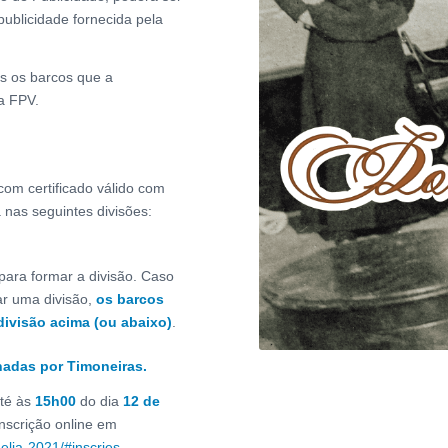
publicidade fornecida pela
os os barcos que a
a FPV.
 com certificado válido com
a nas seguintes divisões:
para formar a divisão. Caso
ar uma divisão,
os barcos
divisão acima (ou abaixo)
.
nadas por Timoneiras.
até às
15h00
do dia
12 de
nscrição online em
melia-2021/#inscries
,