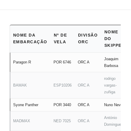
NOME
NOME DA
Nº DE
DIVISÃO
DO
EMBARCAÇÃO
VELA
ORC
SKIPPER
Joaquim
Paragon R
POR 6746
ORC A
Barbosa
rodrigo
BAMAK
ESP10206
ORC A
vargas-
zuñiga
Syone Panther
POR 3440
ORC A
Nuno Neves
António
MADMAX
NED 7025
ORC A
Domingues