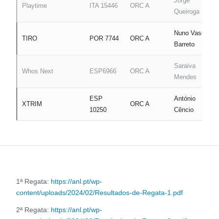
Jorge
Playtime
ITA 15446
ORC A
Queiroga
Nuno Vasco
TIRO
POR 7744
ORC A
Barreto
Saraiva
Whos Next
ESP6966
ORC A
Mendes
ESP
António
XTRIM
ORC A
10250
Cêncio
1ª Regata:
https://anl.pt/wp-
content/uploads/2024/02/Resultados-de-Regata-1.pdf
2ª Regata:
https://anl.pt/wp-