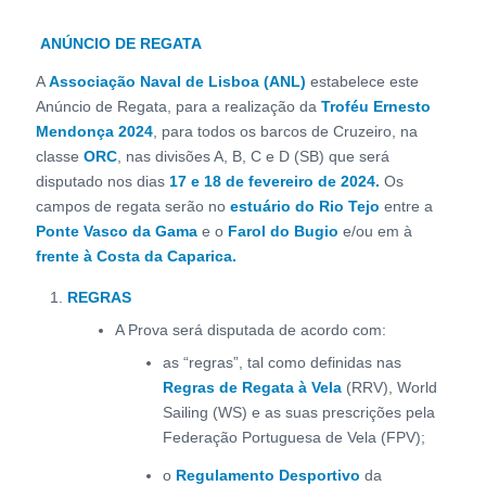
ANÚNCIO DE REGATA
A
Associação Naval de Lisboa (ANL)
estabelece este
Anúncio de Regata, para a realização da
Troféu Ernesto
Mendonça 2024
, para todos os barcos de Cruzeiro, na
classe
ORC
, nas divisões A, B, C e D (SB) que será
disputado nos dias
17 e 18 de fevereiro de 2024.
Os
campos de regata serão no
estuário do Rio Tejo
entre a
Ponte Vasco da Gama
e o
Farol do Bugio
e/ou em à
frente à Costa da Caparica.
REGRAS
A Prova será disputada de acordo com:
as “regras”, tal como definidas nas
Regras de Regata à Vela
(RRV), World
Sailing (WS) e as suas prescrições pela
Federação Portuguesa de Vela (FPV);
o
Regulamento Desportivo
da