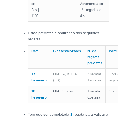
de
Advertência da
Fev |
1ª Largada do
1105
dia
Estão previstas a realização das seguintes
regatas:
Data
Classes/Divisões
Nº de
Pont
regatas
previstas
17
ORC/ A, B, C e D
3 regatas
1 pts
Fevereiro
(SB)
Técnicas
regata
18
ORC / Todas
1 regata
1.5 pt
Fevereiro
Costeira
Tem que ser completada
1
regata para validar a