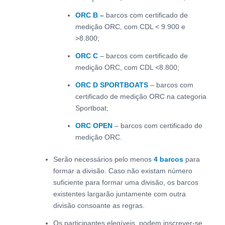
ORC B –
barcos com certificado de
medição ORC, com CDL < 9.900 e
>8.800;
ORC C
– barcos com certificado de
medição ORC, com CDL <8.800;
ORC D SPORTBOATS
– barcos com
certificado de medição ORC na categoria
Sportboat;
ORC OPEN
– barcos com certificado de
medição ORC.
Serão necessários pelo menos
4 barcos
para
formar a divisão. Caso não existam número
suficiente para formar uma divisão, os barcos
existentes largarão juntamente com outra
divisão consoante as regras.
Os participantes elegíveis, podem inscrever-se