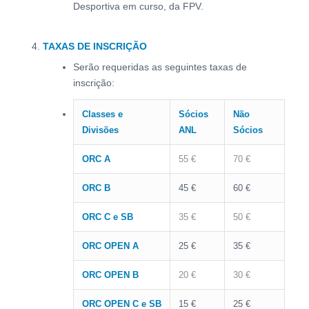
Desportiva em curso, da FPV.
TAXAS DE INSCRIÇÃO
Serão requeridas as seguintes taxas de
inscrição:
Classes e
Sócios
Não
Divisões
ANL
Sócios
ORC A
55 €
70 €
ORC B
45 €
60 €
ORC C e SB
35 €
50 €
ORC OPEN A
25 €
35 €
ORC OPEN B
20 €
30 €
ORC OPEN C e SB
15 €
25 €