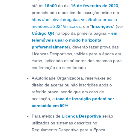
até às
16h00
do dia
16 de fevereiro de 2023
,
preenchendo o boletim de inscrição online em
https://anl.pt/vela/regatas-vela/trofeu-ernesto-
mendonca-2024/#inscries
, em “
Inscrições
” (ver
Código QR
no topo da primeira página –
em
telemóveis usar o modo horizontal
preferencialmente
), deverão fazer prova das
Licenças Desportivas, válidas para a época em
curso, indicando os números das mesmas para
confirmação do secretariado.
A Autoridade Organizadora, reserva-se ao
direito de aceitar ou não inscrições após o
referido prazo, sendo que em caso de
aceitação, a
taxa de inscrição poderá ser
acrescida em 50%
.
Para efeitos de
Licença Desportiva
serão
utilizados os sistemas descritos no
Regulamento Desportivo para a Época