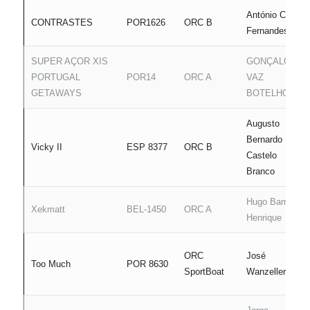
António C
CONTRASTES
POR1626
ORC B
Fernandes
SUPER AÇOR XIS
GONÇALO
PORTUGAL
POR14
ORC A
VAZ
GETAWAYS
BOTELHO
Augusto
Bernardo
Vicky II
ESP 8377
ORC B
Castelo
Branco
Hugo Barrier
Xekmatt
BEL-1450
ORC A
Henrique
ORC
José
Too Much
POR 8630
SportBoat
Wanzeller