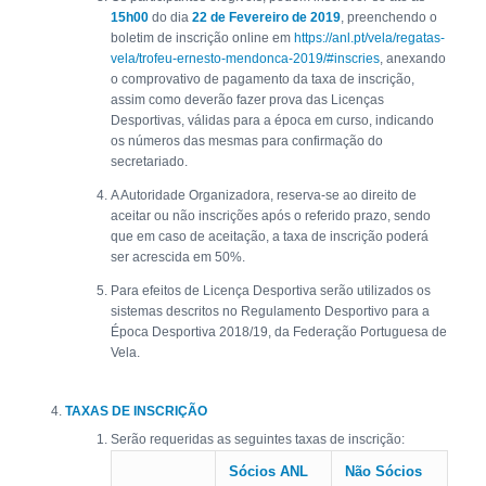
15h00
do dia
22 de Fevereiro de 2019
, preenchendo o
boletim de inscrição online em
https://anl.pt/vela/regatas-
vela/trofeu-ernesto-mendonca-2019/#inscries
, anexando
o comprovativo de pagamento da taxa de inscrição,
assim como deverão fazer prova das Licenças
Desportivas, válidas para a época em curso, indicando
os números das mesmas para confirmação do
secretariado.
A Autoridade Organizadora, reserva-se ao direito de
aceitar ou não inscrições após o referido prazo, sendo
que em caso de aceitação, a taxa de inscrição poderá
ser acrescida em 50%.
Para efeitos de Licença Desportiva serão utilizados os
sistemas descritos no Regulamento Desportivo para a
Época Desportiva 2018/19, da Federação Portuguesa de
Vela.
TAXAS DE INSCRIÇÃO
Serão requeridas as seguintes taxas de inscrição:
Sócios ANL
Não Sócios