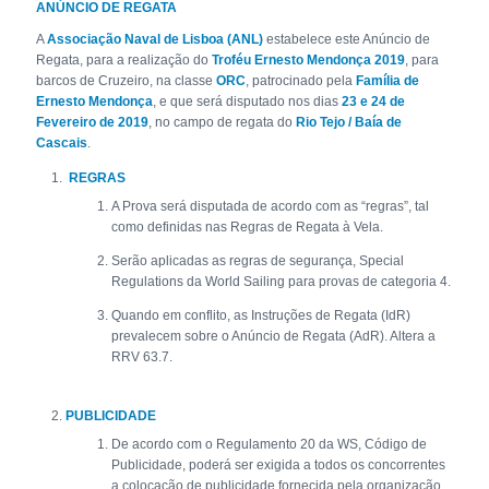
ANÚNCIO DE REGATA
A
Associação Naval de Lisboa (ANL)
estabelece este Anúncio de
Regata, para a realização do
Troféu Ernesto Mendonça 2019
, para
barcos de Cruzeiro, na classe
ORC
, patrocinado pela
Família de
Ernesto Mendonça
, e que será disputado nos dias
23 e 24 de
Fevereiro de 2019
, no campo de regata do
Rio Tejo / Baía de
Cascais
.
REGRAS
A Prova será disputada de acordo com as “regras”, tal
como definidas nas Regras de Regata à Vela.
Serão aplicadas as regras de segurança, Special
Regulations da World Sailing para provas de categoria 4.
Quando em conflito, as Instruções de Regata (IdR)
prevalecem sobre o Anúncio de Regata (AdR). Altera a
RRV 63.7.
PUBLICIDADE
De acordo com o Regulamento 20 da WS, Código de
Publicidade, poderá ser exigida a todos os concorrentes
a colocação de publicidade fornecida pela organização.