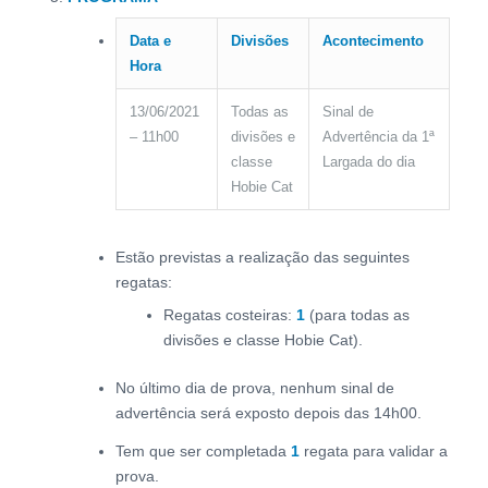
Data e
Divisões
Acontecimento
Hora
13/06/2021
Todas as
Sinal de
– 11h00
divisões e
Advertência da 1ª
classe
Largada do dia
Hobie Cat
Estão previstas a realização das seguintes
regatas:
Regatas costeiras:
1
(para todas as
divisões e classe Hobie Cat).
No último dia de prova, nenhum sinal de
advertência será exposto depois das 14h00.
Tem que ser completada
1
regata para validar a
prova.