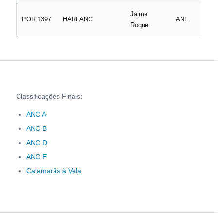
Jaime
POR 1397
HARFANG
ANL
Roque
Classificações Finais:
ANC A
ANC B
ANC D
ANC E
Catamarãs à Vela