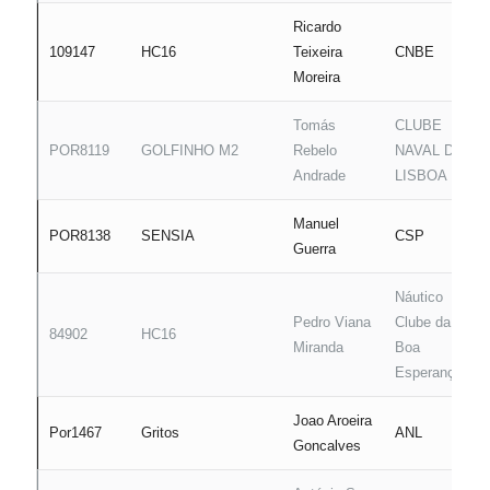
Ricardo
109147
HC16
Teixeira
CNBE
Moreira
Tomás
CLUBE
POR8119
GOLFINHO M2
Rebelo
NAVAL DE
Andrade
LISBOA
Manuel
POR8138
SENSIA
CSP
Guerra
Náutico
Pedro Viana
Clube da
84902
HC16
Miranda
Boa
Esperança
Joao Aroeira
Por1467
Gritos
ANL
Goncalves