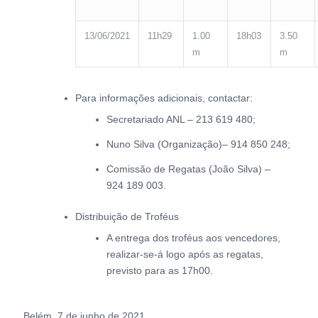
13/06/2021
11h29
1.00
18h03
3.50
m
m
Para informações adicionais, contactar:
Secretariado ANL – 213 619 480;
Nuno Silva (Organização)– 914 850 248;
Comissão de Regatas (João Silva) –
924 189 003.
Distribuição de Troféus
A entrega dos troféus aos vencedores,
realizar-se-á logo após as regatas,
previsto para as 17h00.
Belém, 7 de junho de 2021