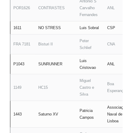
António S
POR1626
CONTRASTES
Carvalho
ANL
Fernandes
1611
NO STRESS
Luis Sobral
CSP
Peter
FRA 7181
Bisturi II
CNA
Schlief
Luis
P1043
SUNRUNNER
ANL
Cristovao
Miguel
Boa
1149
HC15
Castro e
Esperança
Silva
Associação
Patricia
1443
Saturno XV
Naval de
Campos
Lisboa