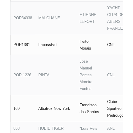
YACHT
ETIENNE
CLUB DES
POR34938
MALOUANE
LEFORT
ABERS
FRANCE
Heitor
POR1381
Impassível
CNL
Morais
José
Manuel
POR 1226
PINTA
Pontes
CNL
Moreira
Fontes
Clube
Francisco
169
Albatroz New York
Sportivo de
dos Santos
Pedrouços
858
HOBIE TIGER
*Luís Reis
ANL