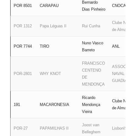
Bernardo
POR 8501
CARAPAU
CNOCA
Dias Pinheiro
Clube Náutic
POR 1312
Papa Léguas II
Rui Cunha
de Almada
Nuno Vasco
POR 7744
TIRO
ANL
Barreto
FRANCISCO
ASSOCIAÇÃ
CENTENO
POR-2801
WHY KNOT
NAVAL DO
DE
GUADIANA
MENDONÇA
Ricardo
Clube Náutic
191
MACARONESIA
Mendonça
de Almada
Vieira
Joost van
POR-27
PAPAMILHAS II
LisbonISC
Belleghem