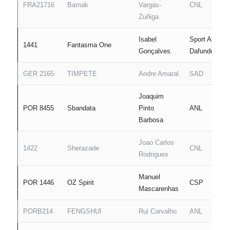
FRA21716
Bamak
Vargas-
CNL
Zuñiga
Isabel
Sport Algés e
1441
Fantasma One
Gonçalves
Dafundo
GER 2165
TIMPETE
Andre Amaral
SAD
Joaquim
POR 8455
Sbandata
Pinto
ANL
Barbosa
Joao Carlos
1422
Sherazade
CNL
Rodrigues
Manuel
POR 1446
OZ Spirit
CSP
Mascarenhas
PORB214
FENGSHUI
Rui Carvalho
ANL