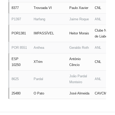
8377
Trovoada VI
Paulo Xavier
CNL
P1397
Harfang
Jaime Roque
ANL
Clube Naval
POR1381
IMPASSÍVEL
Heitor Morais
de Liaboa
POR 8551
Anthea
Geraldo Roth
ANL
ESP
António
XTrim
CNL
10250
Cêncio
João Pardal
8625
Pardal
ANL
Monteiro
25480
O Pato
José Almeida
CAVCMA