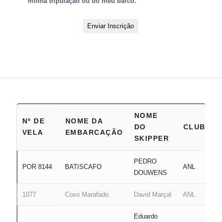
minha tripulação ou do meu barco.
Enviar Inscrição
NOME
Nº DE
NOME DA
DO
CLUBE
VELA
EMBARCAÇÃO
SKIPPER
PEDRO
POR 8144
BATISCAFO
ANL
DOUWENS
1077
Coxo Marafado
David Marçal
ANL
Eduardo