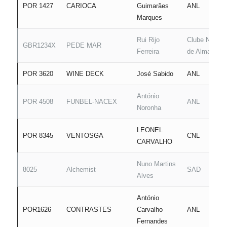
POR 1427
CARIOCA
Guimarães
ANL
Marques
Rui Rijo
Clube Náutic
GBR1234X
PEDE MAR
Ferreira
de Almada
POR 3620
WINE DECK
José Sabido
ANL
António
POR 4508
FUNBEL-NACEX
ANL
Noronha
LEONEL
POR 8345
VENTOSGA
CNL
CARVALHO
Nuno Martins
8025
Alchemist
SAD
Alves
António
POR1626
CONTRASTES
Carvalho
ANL
Fernandes