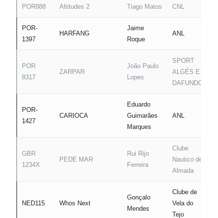
POR888
Altitudes 2
Tiago Matos
CNL
POR-
Jaime
HARFANG
ANL
1397
Roque
SPORT
POR
João Paulo
ZARPAR
ALGÉS E
8317
Lopes
DAFUNDO
Eduardo
POR-
CARIOCA
Guimarães
ANL
1427
Marques
Clube
GBR
Rui Rijo
PEDE MAR
Nautico de
1234X
Ferreira
Almada
Clube de
Gonçalo
NED115
Whos Next
Vela do
Mendes
Tejo