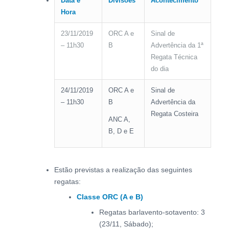
Data e
Divisões
Acontecimento
Hora
23/11/2019
ORC A e
Sinal de
– 11h30
B
Advertência da 1ª
Regata Técnica
do dia
24/11/2019
ORC A e
Sinal de
– 11h30
B
Advertência da
Regata Costeira
ANC A,
B, D e E
Estão previstas a realização das seguintes
regatas:
Classe ORC (A e B)
Regatas barlavento-sotavento: 3
(23/11, Sábado);