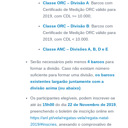
Classe ORC – Divisão A
: Barcos com
Certificado de Medição ORC válido para
2019, com CDL >= 10.000;
Classe ORC – Divisão B
: Barcos com
Certificado de Medição ORC válido para
2019, com CDL < 10.000.
Classe ANC – Divisões A, B, D e E
Serão necessários pelo menos
4 barcos
para
formar a divisão. Caso não existam número
suficiente para formar uma divisão,
os barcos
existentes largarão juntamente com a
divisão acima (ou abaixo)
.
Os participantes elegíveis, podem inscrever-se
até às
15h00
do dia
22 de Novembro de 2019
,
preenchendo o boletim de inscrição online em
https://anl.pt/vela/regatas-vela/regata-natal-
2019/#inscries
, anexando o comprovativo de