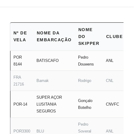
NOME
Nº DE
NOME DA
DO
CLUBE
VELA
EMBARCAÇÃO
SKIPPER
POR
Pedro
BATISCAFO
ANL
8144
Douwens
FRA
Bamak
Rodrigo
CNL
21716
SUPER AÇOR
Gonçalo
POR-14
LUSITANIA
CNVFC
Botelho
SEGUROS
Pedro
POR3300
BLU
Soveral
ANL