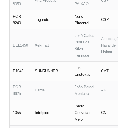
Alta Pressao
CSP
8059
PAIXAO
POR-
Nuno
Tagarote
CSP
8240
Pimentel
José Carlos
Associação
Prista da
BEL1450
Xekmatt
Naval de
Silva
Lisboa
Henrique
Luis
P1043
SUNRUNNER
CVT
Cristovao
POR
João Pardal
Pardal
ANL
8625
Monteiro
Pedro
1055
Intrépido
Gouveia e
CNL
Melo