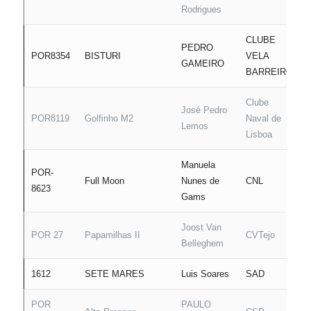
Rodrigues
CLUBE
PEDRO
POR8354
BISTURI
VELA
GAMEIRO
BARREIRO
Clube
José Pedro
POR8119
Golfinho M2
Naval de
Lemos
Lisboa
Manuela
POR-
Full Moon
Nunes de
CNL
8623
Gams
Joost Van
POR 27
Papamilhas II
CVTejo
Belleghem
1612
SETE MARES
Luis Soares
SAD
POR
PAULO