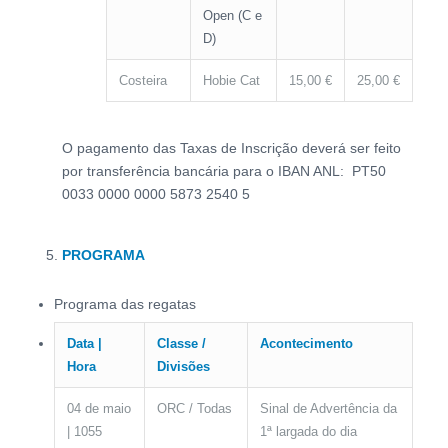
Open (C e
D)
Costeira
Hobie Cat
15,00 €
25,00 €
O pagamento das Taxas de Inscrição deverá ser feito
por transferência bancária para o IBAN ANL: PT50
0033 0000 0000 5873 2540 5
PROGRAMA
Programa das regatas
Data |
Classe /
Acontecimento
Hora
Divisões
04 de maio
ORC / Todas
Sinal de Advertência da
| 1055
1ª largada do dia