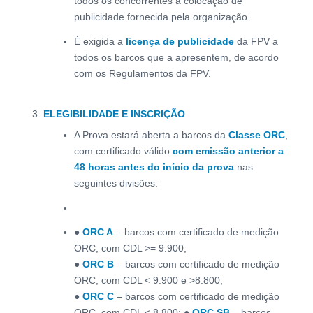
todos os concorrentes a colocação de
publicidade fornecida pela organização.
É exigida a
licença de publicidade
da FPV a
todos os barcos que a apresentem, de acordo
com os Regulamentos da FPV.
ELEGIBILIDADE E INSCRIÇÃO
A Prova estará aberta a barcos da
Classe
ORC
,
com certificado válido
com emissão anterior a
48 horas antes do início da prova
nas
seguintes divisões:
●
ORC A
– barcos com certificado de medição
ORC, com CDL >= 9.900;
●
ORC B
– barcos com certificado de medição
ORC, com CDL < 9.900 e >8.800;
●
ORC C
– barcos com certificado de medição
ORC, com CDL < 8.800; ●
ORC SB
– barcos