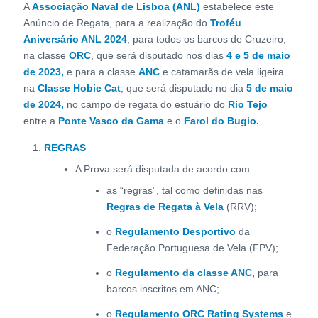
A
Associação Naval de Lisboa (ANL)
estabelece este
Anúncio de Regata, para a realização do
Troféu
Aniversário ANL 2024
, para todos os barcos de Cruzeiro,
na classe
ORC
, que será disputado nos dias
4 e 5 de maio
de 2023,
e para a classe
ANC
e catamarãs de vela ligeira
na
Classe Hobie Cat
, que será disputado no dia
5 de maio
de 2024,
no campo de regata do estuário do
Rio Tejo
entre a
Ponte Vasco da Gama
e o
Farol do Bugio.
REGRAS
A Prova será disputada de acordo com:
as “regras”, tal como definidas nas
Regras de Regata à Vela
(RRV);
o
Regulamento Desportivo
da
Federação Portuguesa de Vela (FPV);
o
Regulamento da classe ANC,
para
barcos inscritos em ANC;
o
Regulamento ORC Rating Systems
e