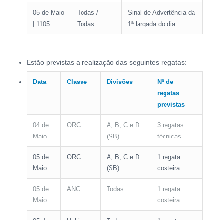
05 de Maio
Todas /
Sinal de Advertência da
| 1105
Todas
1ª largada do dia
Estão previstas a realização das seguintes regatas:
Data
Classe
Divisões
Nº de
regatas
previstas
04 de
ORC
A, B, C e D
3 regatas
Maio
(SB)
técnicas
05 de
ORC
A, B, C e D
1 regata
Maio
(SB)
costeira
05 de
ANC
Todas
1 regata
Maio
costeira