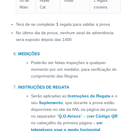
05 de
Hobie
Todas
1 regata
Maio
Cat
costeira
Terá de se completar
1
regata para validar a prova
No último dia de prova, nenhum sinal de advertência
será exposto depois das 1400.
MEDIÇÕES
Poderão ser feitas inspeções a qualquer
momento por um medidor, para verificação do
cumprimento das Regras.
INSTRUÇÕES DE REGATA
Serão aplicadas as
Instruções de Regata
e o
seu
Suplemento
, que durante a prova estão
disponíveis no site da ANL na página da prova
no separador “
Q.O.Avisos
” – (
ver Código QR
no cabeçalho da primeira página –
em
telemóveis usar o modo horizontal