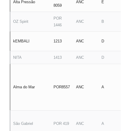
Alta Pressão
ANC
E
8059
P
POR
M
OZ Spirit
ANC
B
1446
M
j
kEMBALI
1213
ANC
D
f
NITA
1413
ANC
D
J
A
Alma do Mar
POR8557
ANC
A
P
M
São Gabriel
POR 419
ANC
A
S
C