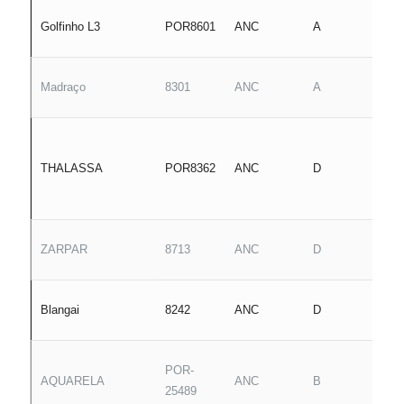
A
Golfinho L3
POR8601
ANC
A
M
J
Madraço
8301
ANC
A
R
J
G
THALASSA
POR8362
ANC
D
C
R
J
ZARPAR
8713
ANC
D
L
J
Blangai
8242
ANC
D
P
R
POR-
AQUARELA
ANC
B
B
25489
A