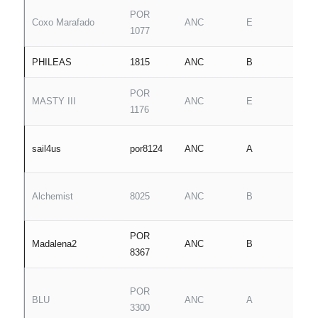
POR
A
Coxo Marafado
ANC
E
1077
C
PHILEAS
1815
ANC
B
L
POR
MASTY III
ANC
E
L
1176
j
sail4us
por8124
ANC
A
b
N
Alchemist
8025
ANC
B
A
POR
A
Madalena2
ANC
B
8367
B
P
POR
BLU
ANC
A
S
3300
R