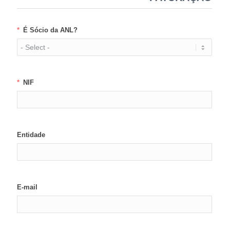
É Sócio da ANL?
NIF
Entidade
E-mail