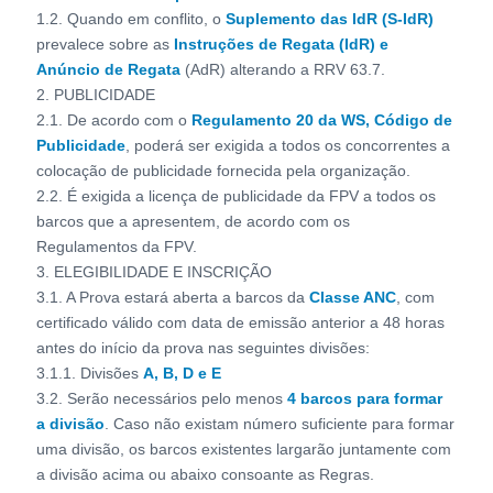
1.2. Quando em conflito, o
Suplemento das IdR (S-IdR)
prevalece sobre as
Instruções de Regata
(IdR) e
Anúncio de Regata
(AdR) alterando a RRV 63.7.
2. PUBLICIDADE
2.1. De acordo com o
Regulamento 20 da WS, Código de
Publicidade
, poderá ser exigida a todos os concorrentes a
colocação de publicidade fornecida pela organização.
2.2. É exigida a licença de publicidade da FPV a todos os
barcos que a apresentem, de acordo com os
Regulamentos da FPV.
3. ELEGIBILIDADE E INSCRIÇÃO
3.1. A Prova estará aberta a barcos da
Classe ANC
, com
certificado válido com data de emissão anterior a 48 horas
antes do início da prova nas seguintes divisões:
3.1.1. Divisões
A, B, D e E
3.2. Serão necessários pelo menos
4 barcos para formar
a divisão
. Caso não existam número suficiente para formar
uma divisão, os barcos existentes largarão juntamente com
a divisão acima ou abaixo consoante as Regras.