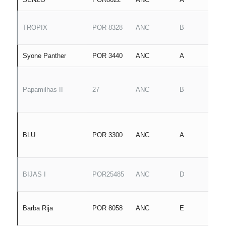
TROPIX
POR 8328
ANC
B
Syone Panther
POR 3440
ANC
A
Papamilhas II
27
ANC
B
BLU
POR 3300
ANC
A
BIJAS I
POR25485
ANC
D
Barba Rija
POR 8058
ANC
E