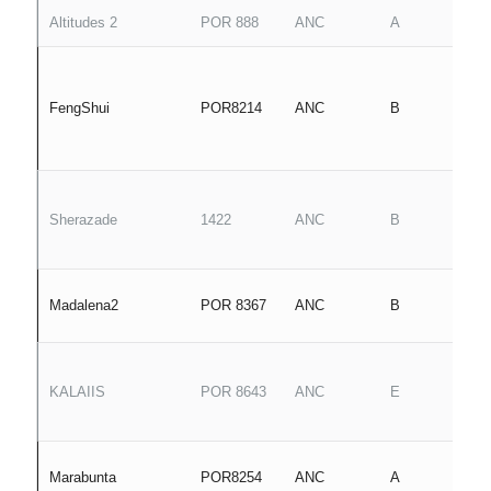
Altitudes 2
POR 888
ANC
A
FengShui
POR8214
ANC
B
Sherazade
1422
ANC
B
Madalena2
POR 8367
ANC
B
KALAIIS
POR 8643
ANC
E
Marabunta
POR8254
ANC
A