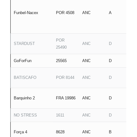
Funbel-Nacex
POR 4508
ANC
A
POR
STARDUST
ANC
D
25490
GoForFun
25565
ANC
D
BATISCAFO
POR 8144
ANC
D
Barquinho 2
FRA 19986
ANC
D
NO STRESS
1611
ANC
D
Força 4
8628
ANC
B