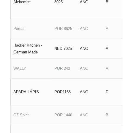
Alchemist
8025
ANC
B
Pardal
POR 8625
ANC
A
Häcker Kitchen -
NED 7025
ANC
A
German Made
WALLY
POR 242
ANC
A
APARA-LÁPIS
POR1158
ANC
D
OZ Spirit
POR 1446
ANC
B