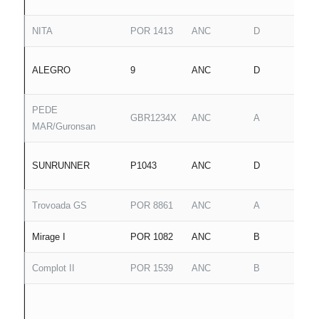
NITA
POR 1413
ANC
D
ALEGRO
9
ANC
D
PEDE
GBR1234X
ANC
A
MAR/Guronsan
SUNRUNNER
P1043
ANC
D
Trovoada GS
POR 8861
ANC
A
Mirage I
POR 1082
ANC
B
Complot II
POR 1539
ANC
B