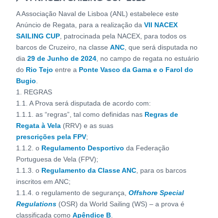
A Associação Naval de Lisboa (ANL) estabelece este
Anúncio de Regata, para a realização da
VII NACEX
SAILING CUP
, patrocinada pela NACEX, para todos os
barcos de Cruzeiro, na classe
ANC
, que será disputada no
dia
29 de Junho de 2024
, no campo de regata no estuário
do
Rio Tejo
entre a
Ponte Vasco da Gama e o Farol do
Bugio
.
1. REGRAS
1.1. A Prova será disputada de acordo com:
1.1.1. as “regras”, tal como definidas nas
Regras de
Regata à Vela
(RRV) e as suas
prescrições pela FPV
;
1.1.2. o
Regulamento Desportivo
da Federação
Portuguesa de Vela (FPV);
1.1.3. o
Regulamento da Classe ANC
, para os barcos
inscritos em ANC;
1.1.4. o regulamento de segurança,
Offshore Special
Regulations
(OSR) da World Sailing (WS) – a prova é
classificada como
Apêndice B
.