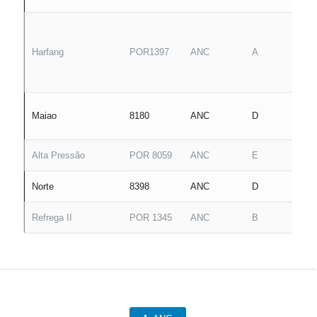
Harfang
POR1397
ANC
A
Maiao
8180
ANC
D
Alta Pressão
POR 8059
ANC
E
Norte
8398
ANC
D
Refrega II
POR 1345
ANC
B