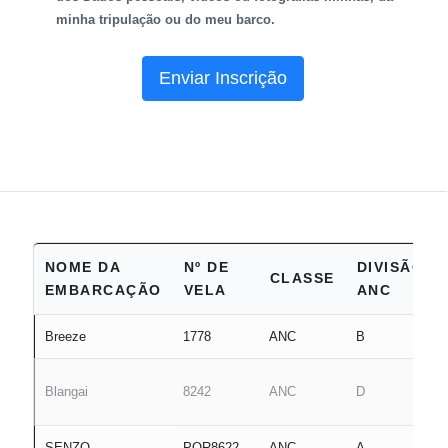
minha tripulação ou do meu barco.
Enviar Inscrição
NOME DA
Nº DE
DIVISÃO
CLASSE
EMBARCAÇÃO
VELA
ANC
Breeze
1778
ANC
B
Blangai
8242
ANC
D
SENZO
POR8622
ANC
A