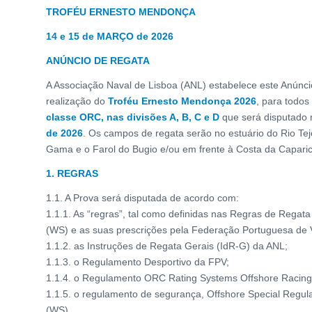
TROFÉU ERNESTO MENDONÇA
14 e 15 de MARÇO de 2026
ANÚNCIO DE REGATA
A Associação Naval de Lisboa (ANL) estabelece este Anúnci
realização do
Troféu Ernesto Mendonça 2026
, para todos
classe ORC, nas divisões A, B, C e D
que será disputado 
de 2026
. Os campos de regata serão no estuário do Rio Tej
Gama e o Farol do Bugio e/ou em frente à Costa da Caparic
1. REGRAS
1.1. A Prova será disputada de acordo com:
1.1.1. As “regras”, tal como definidas nas Regras de Regata
(WS) e as suas prescrições pela Federação Portuguesa de 
1.1.2. as Instruções de Regata Gerais (IdR-G) da ANL;
1.1.3. o Regulamento Desportivo da FPV;
1.1.4. o Regulamento ORC Rating Systems Offshore Racing
1.1.5. o regulamento de segurança, Offshore Special Regula
(WS)