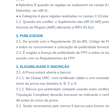
● Apêndice B quando as regatas se realizarem no campo A 
Dafundo), ver IdR-G;
● e Categoria 4 para regatas realizadas no campo C (Costa 
1.2. Quando em conflito, o Suplemento das IdR (S-IdR) pre
Anúncio de Regata (AdR) alterando a RRV 63.5(c).
2. PUBLICIDADE
2.1. De acordo com o Regulamento 20 da WS, Código de Pub
a todos os concorrentes a colocação de publicidade forneci
2.2. É exigida a licença de publicidade da FPV a todos os 
acordo com os Regulamentos da FPV.
3. ELEGIBILIDADE E INSCRIÇÃO
3.1. A Prova estará aberta a barcos:
3.1.1. da Classe ORC, com certificado válido e com emissão
início da prova nas divisões A, B, C e D.
3.1.2. Barcos que pretendam competir usando outro certifi
Tripulação Completa) deverão inscrever-se indicando o cer
48 antes do início da prova.
3.2. Serão necessários pelo menos 5 barcos para formar cl