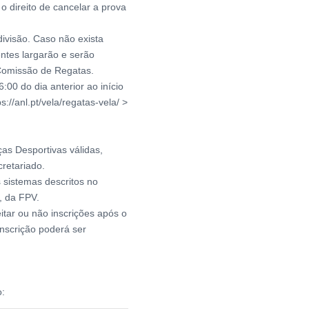
 o direito de cancelar a prova
ivisão. Caso não exista
entes largarão e serão
 Comissão de Regatas.
:00 do dia anterior ao início
://anl.pt/vela/regatas-vela/ >
as Desportivas válidas,
retariado.
s sistemas descritos no
, da FPV.
itar ou não inscrições após o
inscrição poderá ser
o: