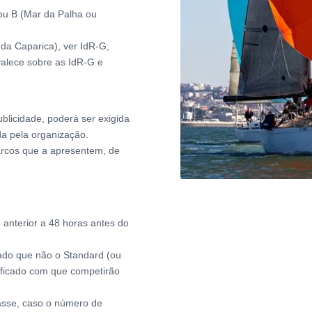
ou B (Mar da Palha ou
da Caparica), ver IdR-G;
valece sobre as IdR-G e
licidade, poderá ser exigida
da pela organização.
barcos que a apresentem, de
 anterior a 48 horas antes do
cado que não o Standard (ou
tificado com que competirão
asse, caso o número de