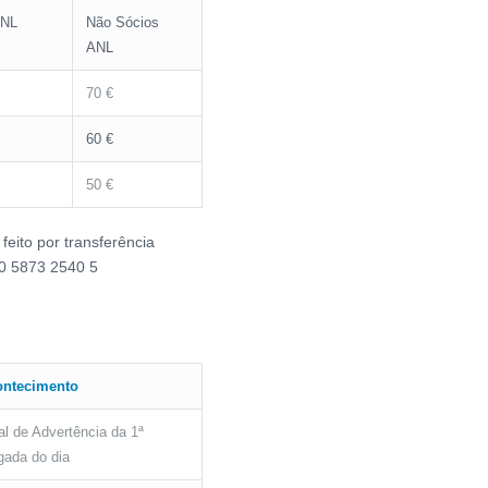
ANL
Não Sócios
ANL
70 €
60 €
50 €
eito por transferência
0 5873 2540 5
ontecimento
al de Advertência da 1ª
gada do dia