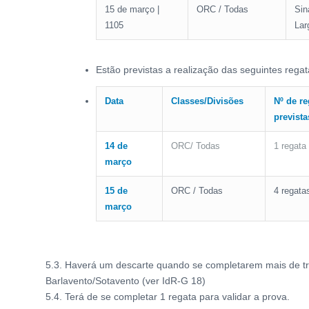
15 de março |
ORC / Todas
Sin
1105
Lar
Estão previstas a realização das seguintes regat
Data
Classes/Divisões
Nº de re
prevista
14 de
ORC/ Todas
1 regata
março
15 de
ORC / Todas
4 regata
março
5.3. Haverá um descarte quando se completarem mais de tr
Barlavento/Sotavento (ver IdR-G 18)
5.4. Terá de se completar 1 regata para validar a prova.