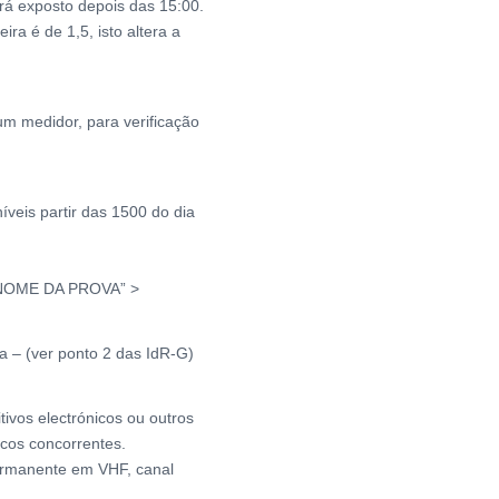
erá exposto depois das 15:00.
ra é de 1,5, isto altera a
um medidor, para verificação
íveis partir das 1500 do dia
em “NOME DA PROVA” >
 – (ver ponto 2 das IdR-G)
ivos electrónicos ou outros
rcos concorrentes.
ermanente em VHF, canal