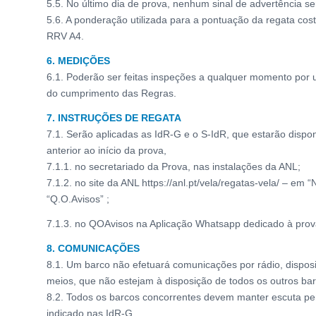
5.5. No último dia de prova, nenhum sinal de advertência s
5.6. A ponderação utilizada para a pontuação da regata costei
RRV A4.
6. MEDIÇÕES
6.1. Poderão ser feitas inspeções a qualquer momento por 
do cumprimento das Regras.
7. INSTRUÇÕES DE REGATA
7.1. Serão aplicadas as IdR-G e o S-IdR, que estarão dispon
anterior ao início da prova,
7.1.1. no secretariado da Prova, nas instalações da ANL;
7.1.2. no site da ANL https://anl.pt/vela/regatas-vela/ – 
“Q.O.Avisos” ;
7.1.3. no QOAvisos na Aplicação Whatsapp dedicado à prova
8. COMUNICAÇÕES
8.1. Um barco não efetuará comunicações por rádio, disposit
meios, que não estejam à disposição de todos os outros ba
8.2. Todos os barcos concorrentes devem manter escuta p
indicado nas IdR-G.