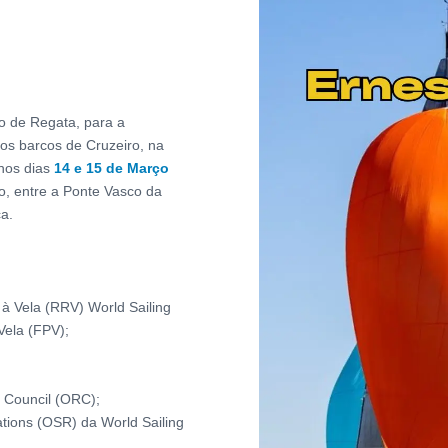
o de Regata, para a
 os barcos de Cruzeiro, na
nos dias
14 e 15 de Março
o, entre a Ponte Vasco da
a.
 à Vela (RRV) World Sailing
Vela (FPV);
 Council (ORC);
tions (OSR) da World Sailing