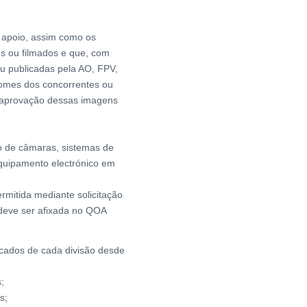
e apoio, assim como os
os ou filmados e que, com
u publicadas pela AO, FPV,
nomes dos concorrentes ou
e aprovação dessas imagens
ão de câmaras, sistemas de
equipamento electrónico em
ermitida mediante solicitação
 deve ser afixada no QOA
ficados de cada divisão desde
;
s;