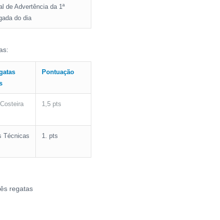
al de Advertência da 1ª
gada do dia
as:
gatas
Pontuação
s
 Costeira
1,5 pts
s Técnicas
1. pts
ês regatas