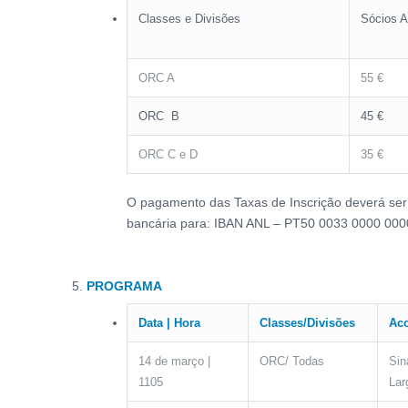
Classes e Divisões
Sócios 
ORC A
55 €
ORC B
45 €
ORC C e D
35 €
O pagamento das Taxas de Inscrição deverá ser f
bancária para: IBAN ANL – PT50 0033 0000 000
PROGRAMA
Data | Hora
Classes/Divisões
Ac
14 de março |
ORC/ Todas
Sin
1105
Lar