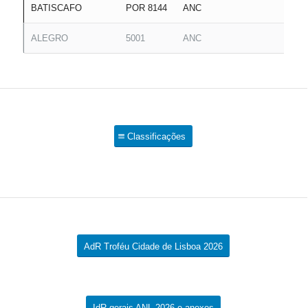
BATISCAFO
POR 8144
ANC
ALEGRO
5001
ANC
Classificações
AdR Troféu Cidade de Lisboa 2026
IdR gerais ANL 2026 e anexos