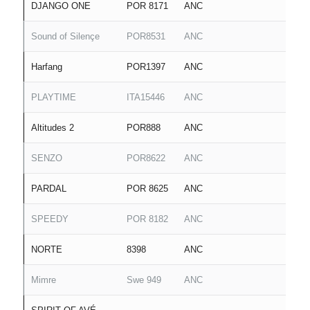
DJANGO ONE
POR 8171
ANC
Sound of Silençe
POR8531
ANC
Harfang
POR1397
ANC
PLAYTIME
ITA15446
ANC
Altitudes 2
POR888
ANC
SENZO
POR8622
ANC
PARDAL
POR 8625
ANC
SPEEDY
POR 8182
ANC
NORTE
8398
ANC
Mimre
Swe 949
ANC