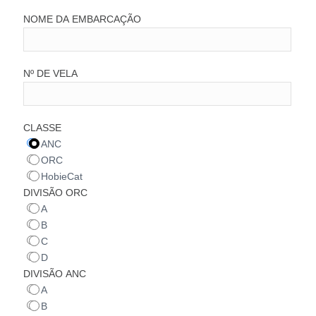
NOME DA EMBARCAÇÃO
Nº DE VELA
CLASSE
ANC
ORC
HobieCat
DIVISÃO ORC
A
B
C
D
DIVISÃO ANC
A
B