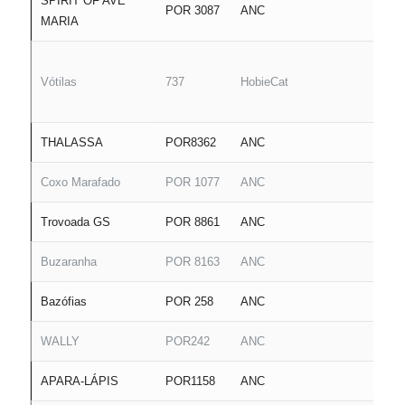
SPIRIT OF AVÉ
POR 3087
ANC
MARIA
Vótilas
737
HobieCat
THALASSA
POR8362
ANC
Coxo Marafado
POR 1077
ANC
Trovoada GS
POR 8861
ANC
Buzaranha
POR 8163
ANC
Bazófias
POR 258
ANC
WALLY
POR242
ANC
APARA-LÁPIS
POR1158
ANC