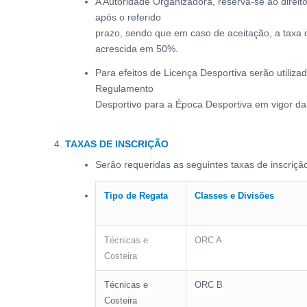
A Autoridade Organizadora, reserva-se ao direito
após o referido
prazo, sendo que em caso de aceitação, a taxa 
acrescida em 50%.
Para efeitos de Licença Desportiva serão utiliza
Regulamento
Desportivo para a Época Desportiva em vigor da
TAXAS DE INSCRIÇÃO
Serão requeridas as seguintes taxas de inscriçã
Tipo de Regata
Classes e Divisões
Técnicas e
ORC A
Costeira
Técnicas e
ORC B
Costeira