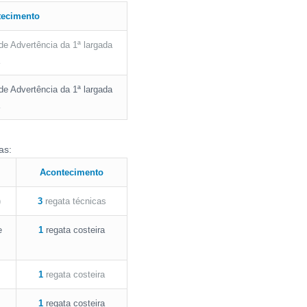
tecimento
 de Advertência da 1ª largada
 de Advertência da 1ª largada
as:
Acontecimento
)
3
regata técnicas
e
1
regata costeira
1
regata costeira
1
regata costeira