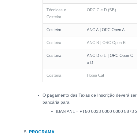
Técnicas e
ORC C e D (SB)
Costeira
Costeira
ANC A | ORC Open A
Costeira
ANC B | ORC Open B
Costeira
ANC D e E | ORC Open C
e D
Costeira
Hobie Cat
O pagamento das Taxas de Inscrição deverá ser f
bancária para:
IBAN ANL – PT50 0033 0000 0000 5873 
PROGRAMA