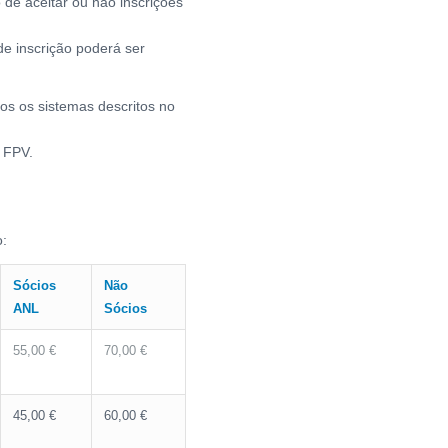
 de aceitar ou não inscrições
de inscrição poderá ser
dos os sistemas descritos no
 FPV.
o:
Sócios
Não
ANL
Sócios
55,00 €
70,00 €
45,00 €
60,00 €