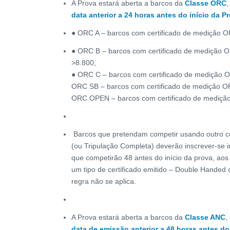
A Prova estará aberta a barcos da
Classe ORC
,
data anterior a 24 horas antes do início da P
● ORC A – barcos com certificado de medição 
● ORC B – barcos com certificado de medição 
>8.800;
● ORC C – barcos com certificado de medição 
ORC SB – barcos com certificado de medição OR
ORC OPEN – barcos com certificado de mediçã
Barcos que pretendam competir usando outro ce
(ou Tripulação Completa) deverão inscrever-se i
que competirão 48 antes do início da prova, a
um tipo de certificado emitido – Double Handed
regra não se aplica.
A Prova estará aberta a barcos da
Classe ANC
,
data de emissão
anterior a 48 horas antes do