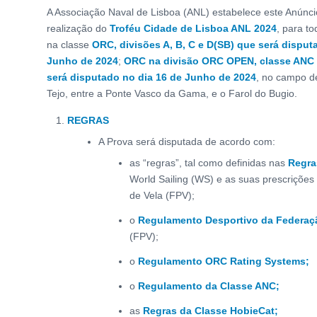
A Associação Naval de Lisboa (ANL) estabelece este Anúnci
realização do
Troféu Cidade de Lisboa ANL 2024
, para t
na classe
ORC, divisões A, B, C e D(SB) que será disput
Junho de 2024
;
ORC na divisão ORC OPEN, classe ANC 
será disputado no dia 16 de Junho de 2024
, no campo de
Tejo, entre a Ponte Vasco da Gama, e o Farol do Bugio.
REGRAS
A Prova será disputada de acordo com:
as “regras”, tal como definidas nas
Regras
World Sailing (WS) e as suas prescriçõe
de Vela (FPV);
o
Regulamento Desportivo da Federaç
(FPV);
o
Regulamento ORC Rating Systems;
o
Regulamento da Classe ANC;
as
Regras da Classe HobieCat;