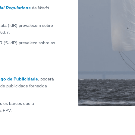
ial Regulations
da
World
gata (IdR) prevalecem sobre
63.7.
R (S-IdR) prevalece sobre as
go de Publicidade
, poderá
 de publicidade fornecida
os os barcos que a
a FPV.