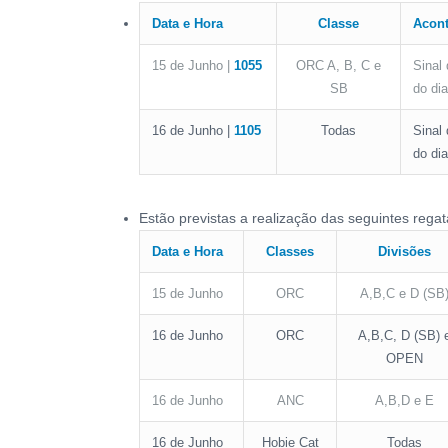
Data e Hora
Classe
Acon
15 de Junho |
1055
ORC A, B, C e
Sinal
SB
do dia
16 de Junho |
1105
Todas
Sinal
do dia
Estão previstas a realização das seguintes regat
Data e Hora
Classes
Divisões
15 de Junho
ORC
A,B,C e D (SB
16 de Junho
ORC
A,B,C, D (SB) 
OPEN
16 de Junho
ANC
A,B,D e E
16 de Junho
Hobie Cat
Todas