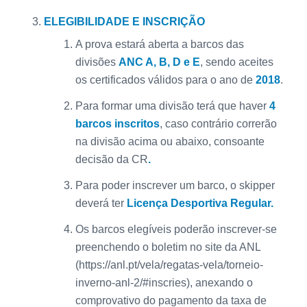
ELEGIBILIDADE E INSCRIÇÃO
A prova estará aberta a barcos das
divisões
ANC A, B, D e E
, sendo aceites
os certificados válidos para o ano de
2018
.
Para formar uma divisão terá que haver
4
barcos inscritos
, caso contrário correrão
na divisão acima ou abaixo, consoante
decisão da CR
.
Para poder inscrever um barco, o skipper
deverá ter
Licença Desportiva Regular.
Os barcos elegíveis poderão inscrever-se
preenchendo o boletim no site da ANL
(https://anl.pt/vela/regatas-vela/torneio-
inverno-anl-2/#inscries), anexando o
comprovativo do pagamento da taxa de