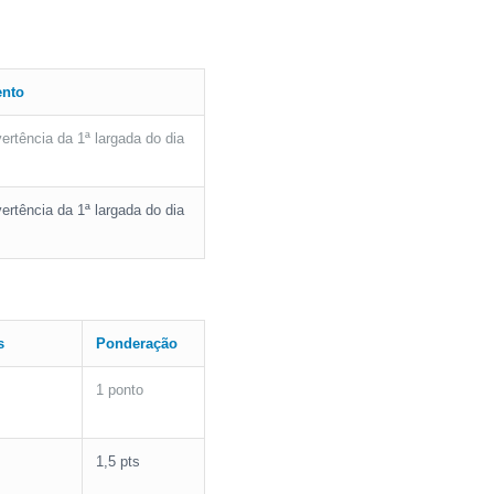
ento
ertência da 1ª largada do dia
ertência da 1ª largada do dia
s
Ponderação
1 ponto
1,5 pts