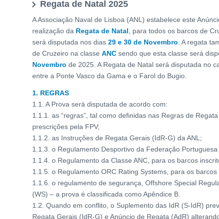
Regata de Natal 2025
A Associação Naval de Lisboa (ANL) estabelece este Anúnci
realização da
Regata de Natal
, para todos os barcos de Cr
será disputada nos dias
29 e
30 de Novembro
. A regata t
de Cruzeiro na classe
ANC
sendo que esta classe será disp
Novembro
de 2025. A Regata de Natal será disputada no c
entre a Ponte Vasco da Gama e o Farol do Bugio.
1. REGRAS
1.1. A Prova será disputada de acordo com:
1.1.1. as “regras”, tal como definidas nas Regras de Regat
prescrições pela FPV;
1.1.2. as Instruções de Regata Gerais (IdR-G) da ANL;
1.1.3. o Regulamento Desportivo da Federação Portuguesa 
1.1.4. o Regulamento da Classe ANC, para os barcos inscri
1.1.5. o Regulamento ORC Rating Systems, para os barcos 
1.1.6. o regulamento de segurança, Offshore Special Regula
(WS) – a prova é classificada como Apêndice B.
1.2. Quando em conflito, o Suplemento das IdR (S-IdR) prev
Regata Gerais (IdR-G) e Anúncio de Regata (AdR) alterand