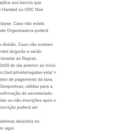
 aplica aos barcos que
ble Handed ou ORC Non
classe. Caso não exista
dade Organizadora poderá
a divisão. Caso não existam
entes largarão e serão
onsoante as Regras..
6h00 do dia anterior ao início
://anl.pt/vela/regatas-vela/ >
ivo de pagamento da taxa
Desportivas, válidas para a
nfirmação do secretariado.
itar ou não inscrições após o
inscrição poderá ser
sistemas descritos no
m vigor.