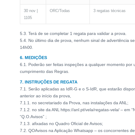
30 nov |
ORC/Todas
3 regatas técnicas
1105
5.3. Terá de se completar 1 regata para validar a prova.
5.4. No último dia de prova, nenhum sinal de advertência s
14h00.
6. MEDIÇÕES
6.1. Poderão ser feitas inspeções a qualquer momento por 
cumprimento das Regras.
7. INSTRUÇÕES DE REGATA
7.1. Serão aplicadas as IdR-G e o S-IdR, que estarão dispon
anterior ao início da prova,
7.1.1. no secretariado da Prova, nas instalações da ANL;
7.1.2. no site da ANL https://anl.pt/vela/regatas-vela/ – 
“Q.O.Avisos” ;
7.1.3. afixadas no Quadro Oficial de Avisos;
7.2. QOAvisos na Aplicação Whatsapp – os concorrentes de