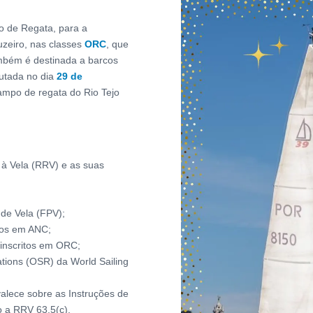
o de Regata, para a
uzeiro, nas classes
ORC
, que
ambém é destinada a barcos
utada no dia
29 de
ampo de regata do Rio Tejo
a à Vela (RRV) e as suas
de Vela (FPV);
tos em ANC;
inscritos em ORC;
tions (OSR) da World Sailing
alece sobre as Instruções de
o a RRV 63.5(c).