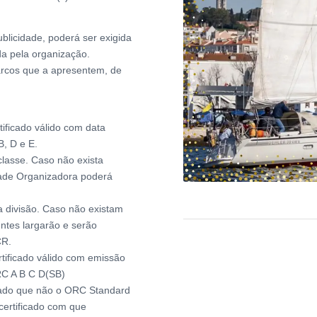
licidade, poderá ser exigida
da pela organização.
barcos que a apresentem, de
tificado válido com data
B, D e E.
classe. Caso não exista
dade Organizadora poderá
a divisão. Caso não existam
entes largarão e serão
CR.
tificado válido com emissão
ORC A B C D(SB)
icado que não o ORC Standard
certificado com que