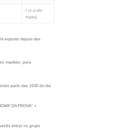
1 pt (cada
regata)
erá exposto depois das
um medidor, para
íveis partir das 1500 do dia
em “NOME DA PROVA” >
verão entrar no grupo