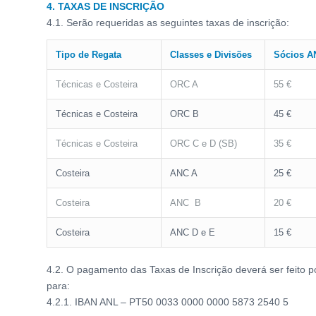
4. TAXAS DE INSCRIÇÃO
4.1. Serão requeridas as seguintes taxas de inscrição:
Tipo de Regata
Classes e Divisões
Sócios A
Técnicas e Costeira
ORC A
55 €
Técnicas e Costeira
ORC B
45 €
Técnicas e Costeira
ORC C e D (SB)
35 €
Costeira
ANC A
25 €
Costeira
ANC B
20 €
Costeira
ANC D e E
15 €
4.2. O pagamento das Taxas de Inscrição deverá ser feito p
para:
4.2.1. IBAN ANL – PT50 0033 0000 0000 5873 2540 5