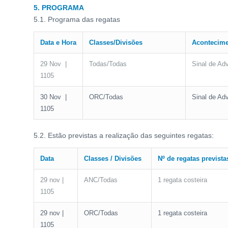
5. PROGRAMA
5.1. Programa das regatas
Data e Hora
Classes/Divisões
Acontecim
29 Nov |
Todas/Todas
Sinal de Adv
1105
30 Nov |
ORC/Todas
Sinal de Adv
1105
5.2. Estão previstas a realização das seguintes regatas:
Data
Classes / Divisões
Nº de regatas prevista
29 nov |
ANC/Todas
1 regata costeira
1105
29 nov |
ORC/Todas
1 regata costeira
1105