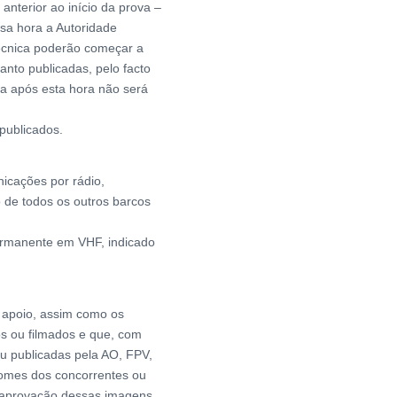
nterior ao início da prova –
sa hora a Autoridade
écnica poderão começar a
anto publicadas, pelo facto
a após esta hora não será
publicados.
icações por rádio,
o de todos os outros barcos
ermanente em VHF, indicado
e apoio, assim como os
os ou filmados e que, com
u publicadas pela AO, FPV,
nomes dos concorrentes ou
e aprovação dessas imagens