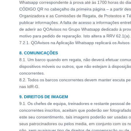
Whatsapp correspondente à prova até às 1700 horas do dia a
CÓDIGO QR no cabeçalho da primeira página – a partir des
Organizadora e as Comissões de Regata, de Protestos e T
publicar informações. A falta de acesso a informações entret
de aderir ao QOAvisos no Grupo Whatsapp dedicado à prov
motivo para pedido de reparação. Isto altera a RRV 62.1(a).
7.2.1. QOAvisos na Aplicação Whatsapp replicará os Avisos 
8. COMUNICAÇÕES
8.1. Um barco quando em regata, não deverá efetuar comun
dispositivos móveis ou outros, que não estejam à disposiçã
concorrentes.
8.2. Todos os barcos concorrentes devem manter escuta p
nas IdR-G.
9. DIREITOS DE IMAGEM
9.1. Os chefes de equipa, treinadores e restante pessoal d
concorrentes inscritos, aceitam que poderão ser fotografad
este seu consentimento, tais imagens poderão ser usadas o
seus patrocinadores ou pelos media, em conjunto com os 
não, sem quaisquer tipo de direitos de compensação ou d