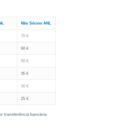
NL
Não Sócios ANL
70 €
60 €
50 €
35 €
30 €
25 €
or transferência bancária