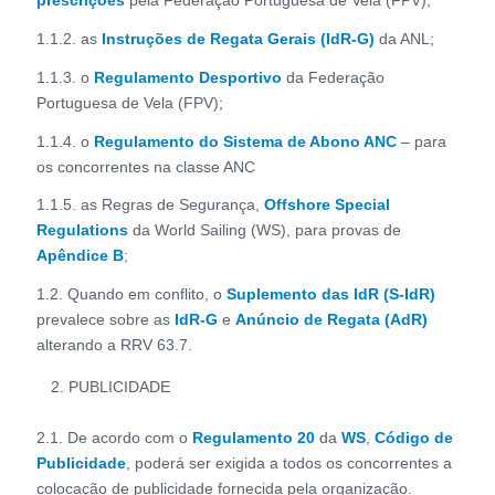
1.1.2. as
Instruções de Regata Gerais (IdR-G)
da ANL;
1.1.3. o
Regulamento Desportivo
da Federação
Portuguesa de Vela (FPV);
1.1.4. o
Regulamento do Sistema de Abono ANC
– para
os concorrentes na classe ANC
1.1.5. as Regras de Segurança,
Offshore Special
Regulations
da World Sailing (WS), para provas de
Apêndice B
;
1.2. Quando em conflito, o
Suplemento das IdR (S-IdR)
prevalece sobre as
IdR-G
e
Anúncio de Regata (AdR)
alterando a RRV 63.7.
PUBLICIDADE
2.1. De acordo com o
Regulamento 20
da
WS
,
Código de
Publicidade
, poderá ser exigida a todos os concorrentes a
colocação de publicidade fornecida pela organização.