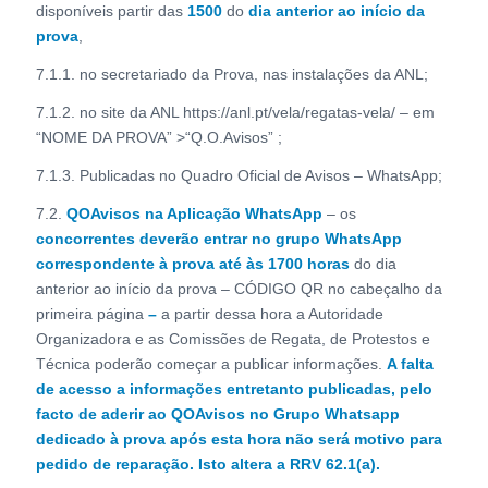
disponíveis partir das
1500
do
dia anterior ao
início da
prova
,
7.1.1. no secretariado da Prova, nas instalações da ANL;
7.1.2. no site da ANL https://anl.pt/vela/regatas-vela/ – em
“NOME DA PROVA” >“Q.O.Avisos” ;
7.1.3. Publicadas no Quadro Oficial de Avisos – WhatsApp;
7.2.
QOAvisos na Aplicação WhatsApp
– os
concorrentes deverão entrar no grupo WhatsApp
correspondente à prova até às 1700 horas
do dia
anterior ao início da prova – CÓDIGO QR no cabeçalho da
primeira página
–
a partir dessa hora a Autoridade
Organizadora e as Comissões de Regata, de Protestos e
Técnica poderão começar a publicar informações.
A falta
de acesso a informações entretanto publicadas, pelo
facto de aderir ao QOAvisos no Grupo Whatsapp
dedicado à prova após esta hora não será motivo para
pedido de reparação. Isto altera a RRV
62.1(a).