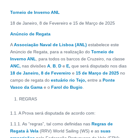
Torneio de Inverno ANL
18 de Janeiro, 8 de Fevereiro e 15 de Março de 2025
Anúncio de Regata
A
Associação Naval de Lisboa (ANL)
estabelece este
Anúncio de Regata, para a realização do
Torneio de
Inverno ANL
, para todos os barcos de Cruzeiro, na classe
ANC,
nas divisões
A
,
B
,
D
e
E,
que será disputado nos dias
18 de Janeiro, 8 de Fevereiro
e
15 de Março de 2025
no
campo de regata do
estuário rio Tejo,
entre a
Ponte
Vasco da Gama
e o
Farol do Bugio
.
REGRAS
1.1. A Prova será disputada de acordo com:
1.1.1. As “regras”, tal como definidas nas
Regras de
Regata à Vela
(RRV) World Sailing (WS) e as
suas
prescrições
pela Federação Portuguesa de Vela (FPV);