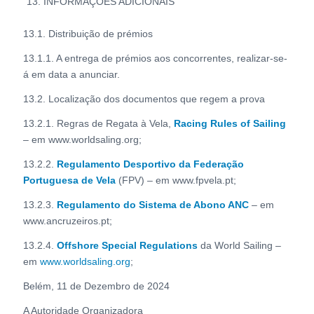
INFORMAÇÕES ADICIONAIS
13.1. Distribuição de prémios
13.1.1. A entrega de prémios aos concorrentes, realizar-se-
á em data a anunciar.
13.2. Localização dos documentos que regem a prova
13.2.1. Regras de Regata à Vela,
Racing Rules of Sailing
– em www.worldsaling.org;
13.2.2.
Regulamento Desportivo da Federação
Portuguesa de Vela
(FPV) – em www.fpvela.pt;
13.2.3.
Regulamento do Sistema de Abono ANC
– em
www.ancruzeiros.pt;
13.2.4.
Offshore Special Regulations
da World Sailing –
em
www.worldsaling.org
;
Belém, 11 de Dezembro de 2024
A Autoridade Organizadora