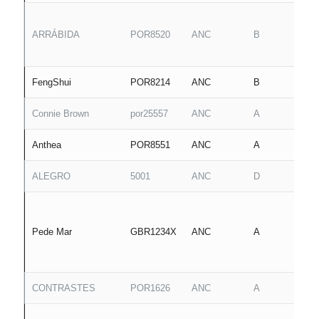
ARRÁBIDA
POR8520
ANC
B
FengShui
POR8214
ANC
B
Connie Brown
por25557
ANC
A
Anthea
POR8551
ANC
A
ALEGRO
5001
ANC
D
Pede Mar
GBR1234X
ANC
A
CONTRASTES
POR1626
ANC
A