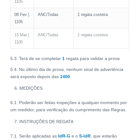
1105
08 Fev |
ANC/Todas
1 regata costeira
1105
15 Mar |
ANC/Todas
1 regata costeira
1105
5.3. Terá de se completar
1
regata para validar a prova
5.4. No último dia de prova, nenhum sinal de advertência
será exposto depois das
1400
.
MEDIÇÕES
6.1. Poderão ser feitas inspeções a qualquer momento por
um medidor, para verificação do cumprimento das Regras.
INSTRUÇÕES DE REGATA
7.1. Serão aplicadas as
IdR-G
e o
S-IdR
, que estarão