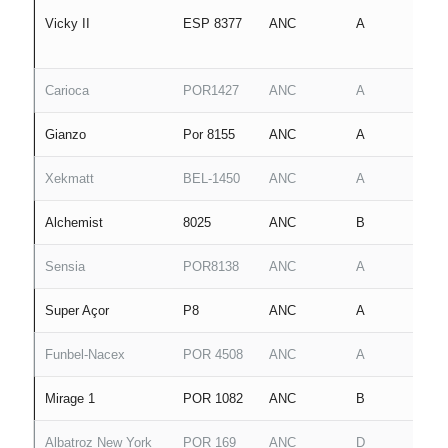
Vicky II
ESP 8377
ANC
A
Carioca
POR1427
ANC
A
Gianzo
Por 8155
ANC
A
Xekmatt
BEL-1450
ANC
A
Alchemist
8025
ANC
B
Sensia
POR8138
ANC
A
Super Açor
P8
ANC
A
Funbel-Nacex
POR 4508
ANC
A
Mirage 1
POR 1082
ANC
B
Albatroz New York
POR 169
ANC
D