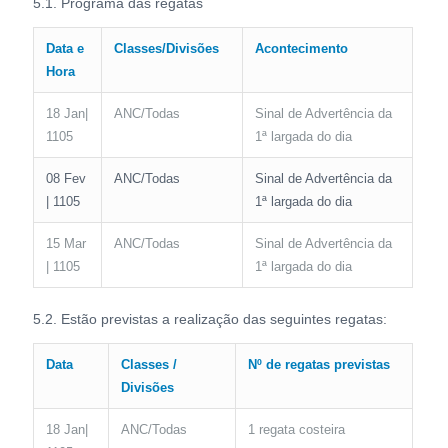
5.1. Programa das regatas
Data e
Classes/Divisões
Acontecimento
Hora
18 Jan|
ANC/Todas
Sinal de Advertência da
1105
1ª largada do dia
08 Fev
ANC/Todas
Sinal de Advertência da
| 1105
1ª largada do dia
15 Mar
ANC/Todas
Sinal de Advertência da
| 1105
1ª largada do dia
5.2. Estão previstas a realização das seguintes regatas:
Data
Classes /
Nº de regatas previstas
Divisões
18 Jan|
ANC/Todas
1 regata costeira