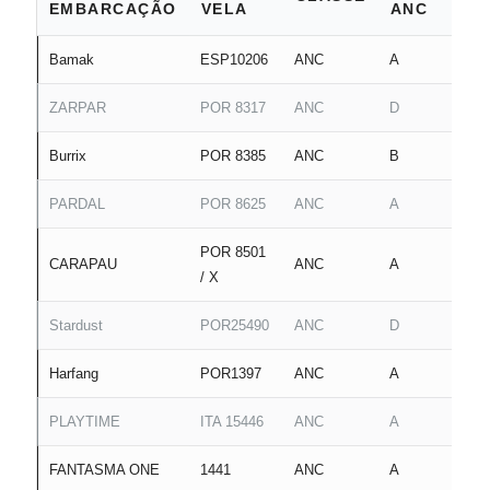
EMBARCAÇÃO
VELA
ANC
Bamak
ESP10206
ANC
A
ZARPAR
POR 8317
ANC
D
Burrix
POR 8385
ANC
B
PARDAL
POR 8625
ANC
A
POR 8501
CARAPAU
ANC
A
/ X
Stardust
POR25490
ANC
D
Harfang
POR1397
ANC
A
PLAYTIME
ITA 15446
ANC
A
FANTASMA ONE
1441
ANC
A