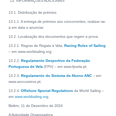
INFORMAÇÕES ADICIONAIS
13.1. Distribuição de prémios
13.1.1. A entrega de prémios aos concorrentes, realizar-se-
á em data a anunciar.
13.2. Localização dos documentos que regem a prova
13.2.1. Regras de Regata à Vela,
Racing Rules of Sailing
– em www.worldsaling.org;
13.2.2.
Regulamento Desportivo da Federação
Portuguesa de Vela
(FPV) – em www.fpvela.pt;
13.2.3.
Regulamento do Sistema de Abono ANC
– em
www.ancruzeiros.pt;
13.2.4.
Offshore Special Regulations
da World Sailing –
em
www.worldsaling.org
;
Belém, 11 de Dezembro de 2024
A Autoridade Organizadora