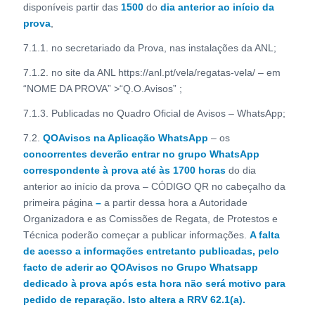
disponíveis partir das
1500
do
dia anterior ao
início da
prova
,
7.1.1. no secretariado da Prova, nas instalações da ANL;
7.1.2. no site da ANL https://anl.pt/vela/regatas-vela/ – em
“NOME DA PROVA” >“Q.O.Avisos” ;
7.1.3. Publicadas no Quadro Oficial de Avisos – WhatsApp;
7.2.
QOAvisos na Aplicação WhatsApp
– os
concorrentes deverão entrar no grupo WhatsApp
correspondente à prova até às 1700 horas
do dia
anterior ao início da prova – CÓDIGO QR no cabeçalho da
primeira página
–
a partir dessa hora a Autoridade
Organizadora e as Comissões de Regata, de Protestos e
Técnica poderão começar a publicar informações.
A falta
de acesso a informações entretanto publicadas, pelo
facto de aderir ao QOAvisos no Grupo Whatsapp
dedicado à prova após esta hora não será motivo para
pedido de reparação. Isto altera a RRV
62.1(a).