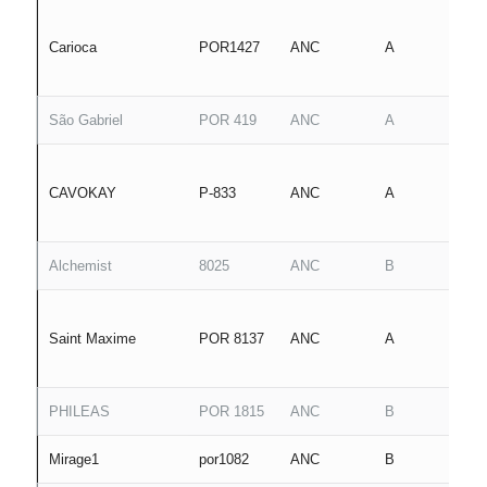
Carioca
POR1427
ANC
A
São Gabriel
POR 419
ANC
A
CAVOKAY
P-833
ANC
A
Alchemist
8025
ANC
B
Saint Maxime
POR 8137
ANC
A
PHILEAS
POR 1815
ANC
B
Mirage1
por1082
ANC
B