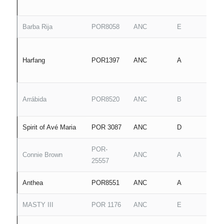
Barba Rija
POR8058
ANC
E
Harfang
POR1397
ANC
A
Arrábida
POR8520
ANC
B
Spirit of Avé Maria
POR 3087
ANC
D
POR-
Connie Brown
ANC
A
25557
Anthea
POR8551
ANC
A
MASTY III
POR 1176
ANC
E