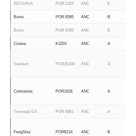
RESSAKA
POR-1183
ANC
E
Burrix
POR 8385
ANC
B
Burrix
POR 8385
ANC
B
Cinana
K3202
ANC
A
Stardust
POR25490
ANC
D
Contrastes
POR1626
ANC
A
Trovoada GS
POR 8861
ANC
A
FengShui
POR8214
ANC
B