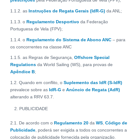
1.1.2. as
Instruções de Regata Gerais (IdR-G)
da ANL;
1.1.3. o
Regulamento Desportivo
da Federação
Portuguesa de Vela (FPV);
1.1.4. o
Regulamento do Sistema de Abono ANC
– para
os concorrentes na classe ANC
1.1.5. as Regras de Segurança,
Offshore Special
Regulations
da World Sailing (WS), para provas de
Apêndice B
;
1.2. Quando em conflito, o
Suplemento das IdR (S-IdR)
prevalece sobre as
IdR-G
e
Anúncio de Regata (AdR)
alterando a RRV 63.7.
PUBLICIDADE
2.1. De acordo com o
Regulamento 20
da
WS
,
Código de
Publicidade
, poderá ser exigida a todos os concorrentes a
colocação de publicidade fornecida pela organização.