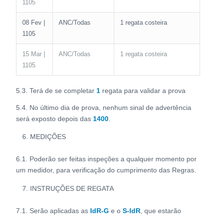
1105
08 Fev |
ANC/Todas
1 regata costeira
1105
15 Mar |
ANC/Todas
1 regata costeira
1105
5.3. Terá de se completar
1
regata para validar a prova
5.4. No último dia de prova, nenhum sinal de advertência
será exposto depois das
1400
.
MEDIÇÕES
6.1. Poderão ser feitas inspeções a qualquer momento por
um medidor, para verificação do cumprimento das Regras.
INSTRUÇÕES DE REGATA
7.1. Serão aplicadas as
IdR-G
e o
S-IdR
, que estarão