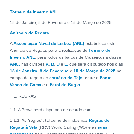
Torneio de Inverno ANL
18 de Janeiro, 8 de Fevereiro e 15 de Março de 2025
Anúncio de Regata
A
Associação Naval de Lisboa (ANL)
estabelece este
Anúncio de Regata, para a realização do
Torneio de
Inverno ANL
, para todos os barcos de Cruzeiro, na classe
ANC,
nas divisões
A
,
B
,
D
e
E,
que será disputado nos dias
18 de Janeiro, 8 de Fevereiro
e
15 de Março de 2025
no
campo de regata do
estuário rio Tejo,
entre a
Ponte
Vasco da Gama
e o
Farol do Bugio
.
REGRAS
1.1. A Prova será disputada de acordo com:
1.1.1. As “regras”, tal como definidas nas
Regras de
Regata à Vela
(RRV) World Sailing (WS) e as
suas
prescrições
pela Federação Portuguesa de Vela (FPV);