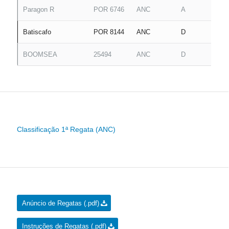
Paragon R
POR 6746
ANC
A
Batiscafo
POR 8144
ANC
D
BOOMSEA
25494
ANC
D
Classificação 1ª Regata (ANC)
Anúncio de Regatas (.pdf)
Instruções de Regatas (.pdf)