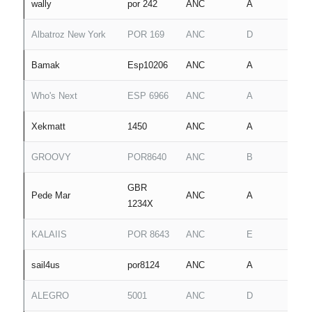
wally
por 242
ANC
A
Albatroz New York
POR 169
ANC
D
Bamak
Esp10206
ANC
A
Who's Next
ESP 6966
ANC
A
Xekmatt
1450
ANC
A
GROOVY
POR8640
ANC
B
GBR
Pede Mar
ANC
A
1234X
KALAIIS
POR 8643
ANC
E
sail4us
por8124
ANC
A
ALEGRO
5001
ANC
D