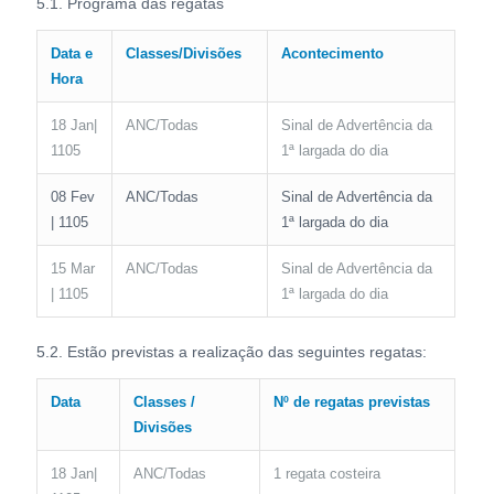
5.1. Programa das regatas
Data e
Classes/Divisões
Acontecimento
Hora
18 Jan|
ANC/Todas
Sinal de Advertência da
1105
1ª largada do dia
08 Fev
ANC/Todas
Sinal de Advertência da
| 1105
1ª largada do dia
15 Mar
ANC/Todas
Sinal de Advertência da
| 1105
1ª largada do dia
5.2. Estão previstas a realização das seguintes regatas:
Data
Classes /
Nº de regatas previstas
Divisões
18 Jan|
ANC/Todas
1 regata costeira